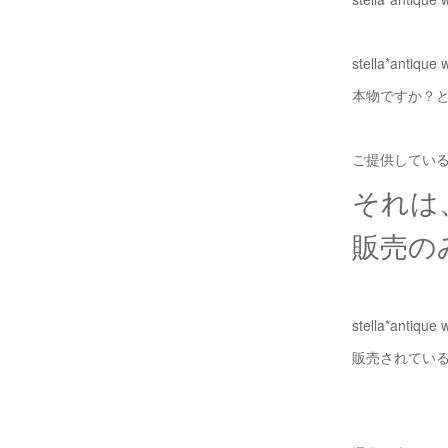
stella*ant
本物ですか？
ご提供してい
それは
販売の
stella*an
販売されてい