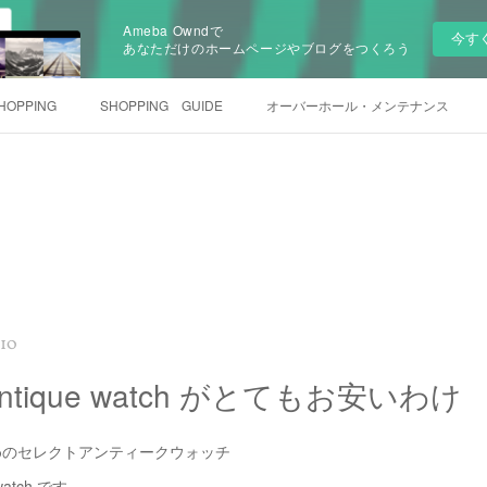
Ameba Owndで
今す
あなただけのホームページやブログをつくろう
HOPPING
SHOPPING GUIDE
オーバーホール・メンテナンス
:10
a*antique watch がとてもお安いわけ
めのセレクトアンティークウォッチ
e watch です。