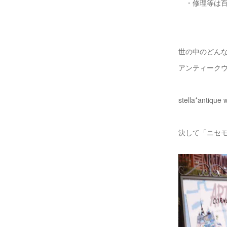
・修理等は百
世の中のどん
アンティーク
stella*a
決して「ニセ