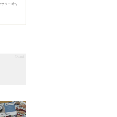
サリー 時を
。