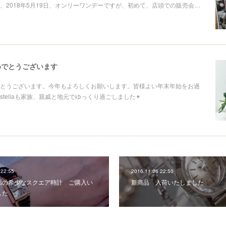
、2018年5月19日、オンリーワンデーですが、初めて、店頭での販売会…
めでとうございます
とうございます。今年もよろしくお願いします。皆様よい年末年始をお過
stellaも家族、親戚と地元でゆっくり過ごしました✴
 22:55
2016.11.06 22:50
垢の希少なスクエア時計 ご購入い
新商品 入荷いたしました
した