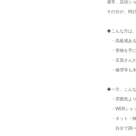
通常、店頭シ
その分が、時
◆こんな方は
・高級感ある
・実物を手に
・店員さんか
・修理等も永
◆一方、こんな方
・雰囲気より
・WEBショ
・ネット・検
自分で調べられる